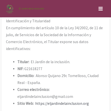
Ir
Aviso Legal
El Jardín de la inclusión
al
contenido
Identificación y Titularidad
En cumplimiento del artículo 10 de la Ley 34/2002, de 11 de
julio, de Servicios de la Sociedad de la Información y
Comercio Electrónico, el Titular expone sus datos
identificativos:
Titular:
El Jardín de la inclusión.
NIF:
G21618277
Domicilio:
Alonso Quijano 29c Tomelloso, Ciudad
Real - España.
Correo electrónico:
eljardindelainclusion@gmail.com
Sitio Web:
https://eljardindelainclusion.org